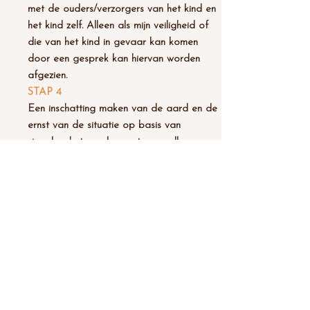
met de ouders/verzorgers van het kind en
het kind zelf. Alleen als mijn veiligheid of
die van het kind in gevaar kan komen
door een gesprek kan hiervan worden
afgezien.
STAP 4
Een inschatting maken van de aard en de
ernst van de situatie op basis van
signalen, het overleg met een collega en
de gesprekken met ouders en het kind. Bij
twijfel advies aan Veilig Thuis vragen. Bij
een reële kans op schade: melden.
STAP 5
Als ik het kind voldoende kan beschermen,
bied of organiseer ik de noodzakelijke
hulp. Als de situatie acuut of structureel
onveilig is, doe ik een melding bij Veilig
Thuis en beslis ik samen welke hulp ik zelf
kan organiseren.