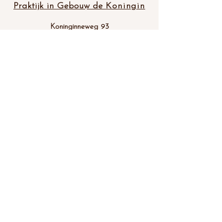
Praktijk in Gebouw de
Koningin
Koninginneweg 93
1211 AN HILVERSUM
Donderdag 10:00 - 18:30
info@joophaarman.nl
06 46 312 006
BTW nr NL001341173802
KvK nr
08211580
Algemene Voorwaarden