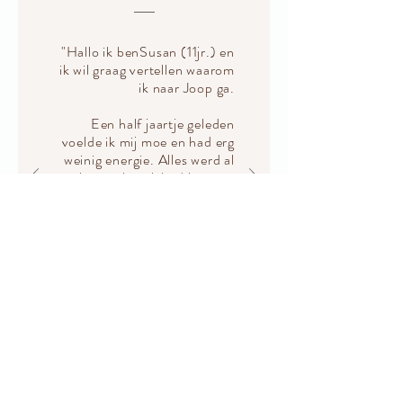
"Hallo ik benSusan (11jr.) en
ik wil graag vertellen waarom
ik naar Joop ga.
Een half jaartje geleden
voelde ik mij moe en had erg
weinig energie. Alles werd al
snel te veel en ik had last van
mijn heup. Ik ben geboren
met heupdysplasie en heb
een jaar een spreidbroek
gehad."
Lees meer >